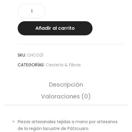
Cesto
torcido
abierto
G
Añadir al carrito
cantidad
SKU:
CHCO21
CATEGORÍAS:
Cestería & Fibras
Descripción
Valoraciones (0)
Piezas artesanales tejidas a mano por artesanos
de la región lacustre de Pátzcuaro.