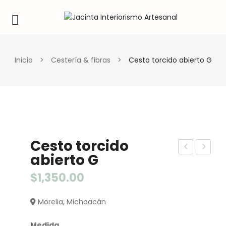
Inicio
>
Cestería & fibras
>
Cesto torcido abierto G
Cesto torcido
abierto G
est
est
o
o
$
1,350.00
bol
p/
Morelia, Michoacán
a
ma
c/
cet
Medida