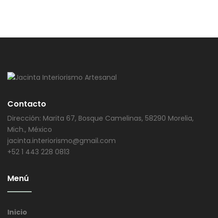
Contacto
Dirección: Marita 67, Bosque Camelinas, 58290 Morelia,
Mich., México
jacinta.interiorismo@gmail.com
+52 1 443 228 0813
Menú
Inicio