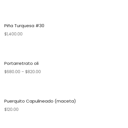
Piña Turquesa #30
$
1,400.00
Portarretrato oli
$
680.00
–
$
820.00
Puerquito Capulineado (maceta)
$
120.00