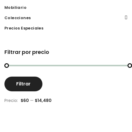
Mobiliario
Colecciones
Precios Especiales
Filtrar por precio
Pr
Pr
Filtrar
m
m
Precio:
$60
—
$14,480