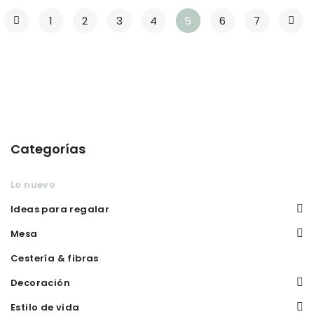
1
2
3
4
5
6
7
Categorías
Lo nuevo
Ideas para regalar
Mesa
Cestería & fibras
Decoración
Estilo de vida