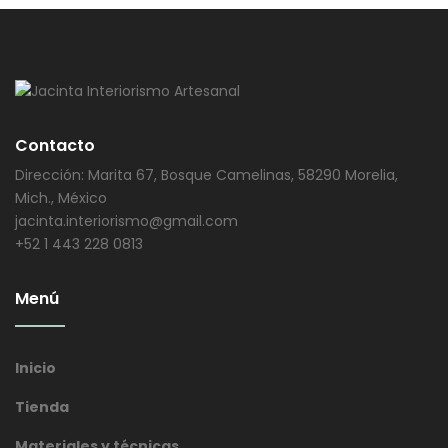
Contacto
Dirección: Marita 67, Bosque Camelinas, 58290 Morelia,
Mich., México
jacinta.interiorismo@gmail.com
+52 1 443 228 0813
Menú
Inicio
Tienda
Materiales y técnicas