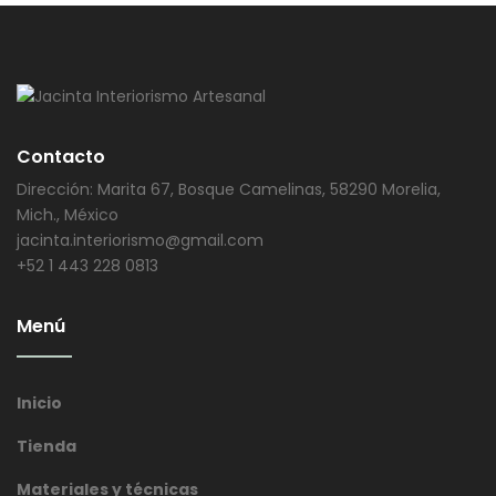
Contacto
Dirección: Marita 67, Bosque Camelinas, 58290 Morelia,
Mich., México
jacinta.interiorismo@gmail.com
+52 1 443 228 0813
Menú
Inicio
Tienda
Materiales y técnicas