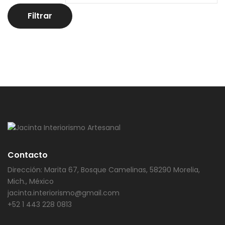
Filtrar
Contacto
Dirección: Marita 67, Bosque Camelinas, 58290 Morelia,
Mich., México
jacinta.interiorismo@gmail.com
+52 1 443 228 0813