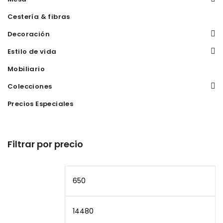
Cestería & fibras
Decoración
Estilo de vida
Mobiliario
Colecciones
Precios Especiales
Filtrar por precio
Precio
Pr
mínimo
m