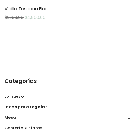
Vajilla Toscana Flor
$
6,100.00
$
4,800.00
Categorías
Lo nuevo
Ideas para regalar
Mesa
Cestería & fibras