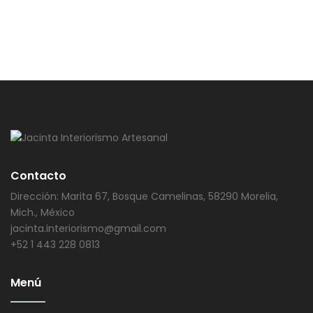
Contacto
Dirección: Marita 67, Bosque Camelinas, 58290 Morelia,
Mich., México
jacinta.interiorismo@gmail.com
+52 1 443 228 0813
Menú