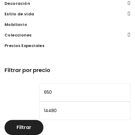
Decoración
Estilo de vida
Mobiliario
Colecciones
Precios Especiales
Filtrar por precio
Precio
Pr
mínimo
m
Filtrar