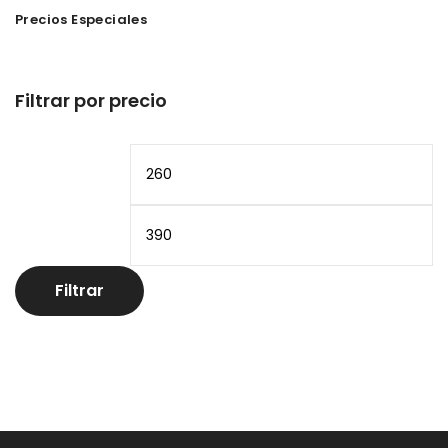
Precios Especiales
Filtrar por precio
Precio
Pr
mínimo
m
Filtrar