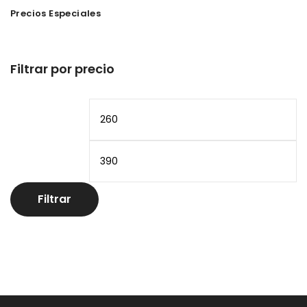
Precios Especiales
Filtrar por precio
Precio
Pr
mínimo
m
Filtrar