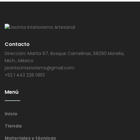
Contacto
Dirección: Marita 67, Bosque Camelinas, 58290 Morelia,
Mich., México
jacinta.interiorismo@gmail.com
+52 1 443 228 0813
Menú
Inicio
Tienda
Materiales y técnicas