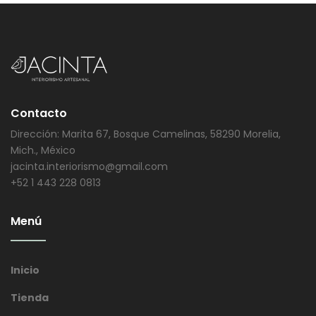
Contacto
Dirección: Marita 67, Bosque Camelinas, 58290 Morelia,
Mich., México
jacinta.interiorismo@gmail.com
+52 1 443 228 0813
Menú
Inicio
Tienda