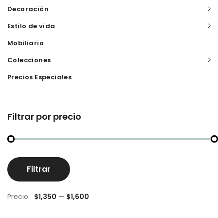
Decoración
Estilo de vida
Mobiliario
Colecciones
Precios Especiales
Filtrar por precio
Pr
Pr
Filtrar
m
m
Precio:
$1,350
—
$1,600