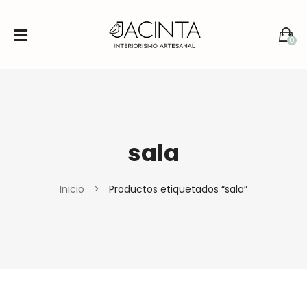
0
No products in the cart.
sala
Inicio
>
Productos etiquetados “sala”