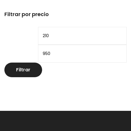
Filtrar por precio
Precio
Pr
mínimo
m
Filtrar