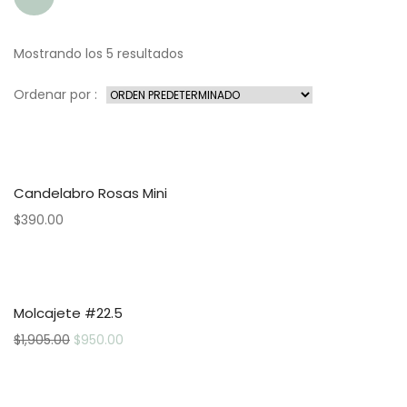
Mostrando los 5 resultados
Ordenar por :
Candelabro Rosas Mini
$
390.00
Molcajete #22.5
$
1,905.00
$
950.00