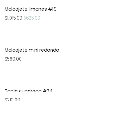
Molcajete limones #19
$
1,015.00
$
625.00
Molcajete mini redondo
$
580.00
Tabla cuadrada #24
$
210.00