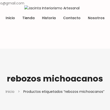
ismo@gmail.com
Inicio
Tienda
Historia
Contacto
Nosotros
Lugares y tradiciones
Materiales y técnicas
Tienda
Historia
Contacto
Nosotros
Lugares y tradiciones
Materiales y técnicas
rebozos michoacanos
Inicio
>
Productos etiquetados “rebozos michoacanos”