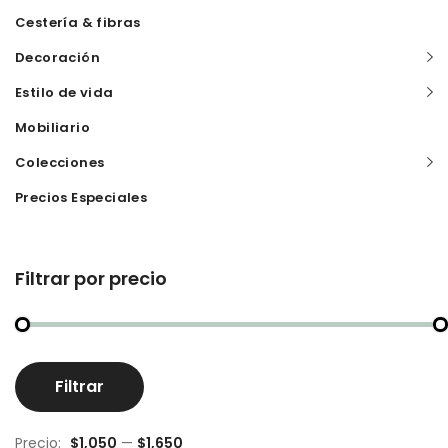
Cestería & fibras
Decoración
Estilo de vida
Mobiliario
Colecciones
Precios Especiales
Filtrar por precio
Pr
Pr
Filtrar
m
m
Precio:
$1,050
—
$1,650