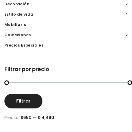
Decoración
Estilo de vida
Mobiliario
Colecciones
Precios Especiales
Filtrar por precio
Pr
Pr
Filtrar
m
m
Precio:
$650
—
$14,480