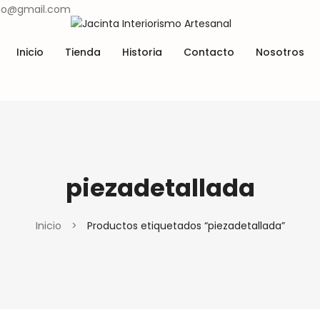
ismo@gmail.com
Inicio
Tienda
Historia
Contacto
Nosotros
Lugares y tradiciones
Materiales y técnicas
istoria
Contacto
Nosotros
Lugares y tradiciones
Materiales y técnicas
piezadetallada
Inicio
>
Productos etiquetados “piezadetallada”