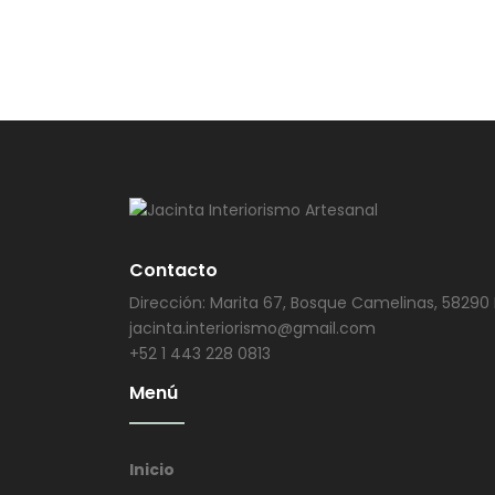
Contacto
Dirección: Marita 67, Bosque Camelinas, 58290 
jacinta.interiorismo@gmail.com
+52 1 443 228 0813
Menú
Inicio