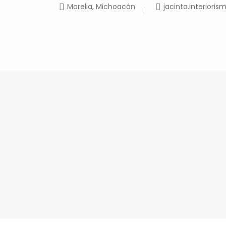
Morelia, Michoacán
jacinta.interior
Inicio
Tienda
H