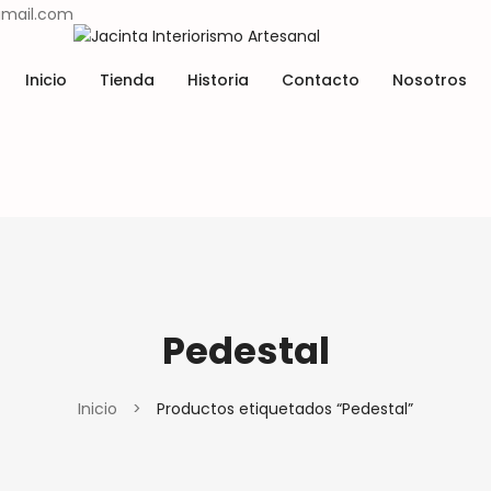
@gmail.com
Inicio
Tienda
Historia
Contacto
Nosotros
Lugares y tradiciones
Materiales y técnicas
Tienda
Historia
Contacto
Nosotros
Lugares y tradiciones
Materiales y técnicas
Pedestal
Inicio
>
Productos etiquetados “Pedestal”