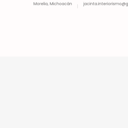
Morelia, Michoacán
jacinta.interiorismo
Inicio