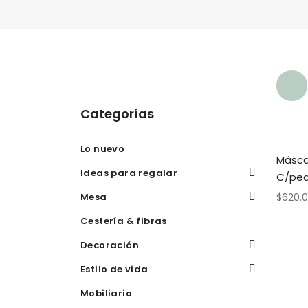
Categorías
Lo nuevo
Másca
Ideas para regalar
C/ped
Mesa
$
620.
Cestería & fibras
Decoración
Estilo de vida
Mobiliario