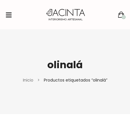
0
No products in the cart.
olinalá
Inicio
>
Productos etiquetados “olinalá”