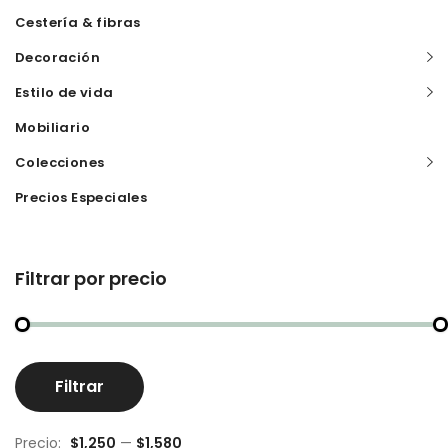
Cestería & fibras
Decoración
Estilo de vida
Mobiliario
Colecciones
Precios Especiales
Filtrar por precio
Pr
Pr
Filtrar
m
m
Precio:
$1,250
—
$1,580