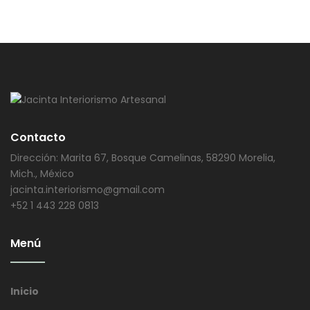
Contacto
Dirección: Marita 67, Bosque Camelinas, 58290 Morelia,
Mich., México
jacinta.interiorismo@gmail.com
+52 1 443 228 0813
Menú
Inicio