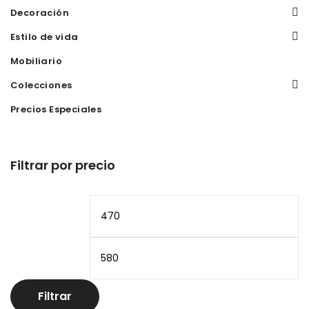
Decoración
Estilo de vida
Mobiliario
Colecciones
Precios Especiales
Filtrar por precio
Precio
Pr
mínimo
m
Filtrar