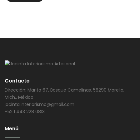
Contacto
Dirección: Marita 67, Bosque Camelinas, 58290 Morelia,
Mich., México
jacinta.interiorismo@gmail.com
+52 1 443 228 0813
Menú