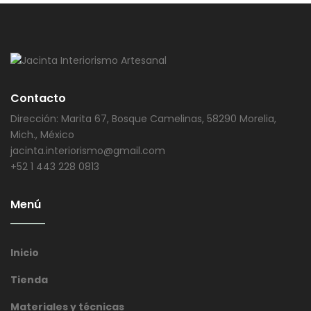
Contacto
Dirección: Marita 67, Bosque Camelinas, 58290 Morelia,
Mich., México
jacinta.interiorismo@gmail.com
+52 1 443 228 0813
Menú
Inicio
Tienda
Materiales y técnicas