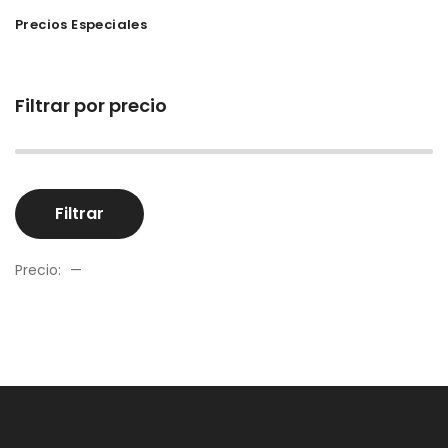
Precios Especiales
Filtrar por precio
Pr
Pr
Filtrar
m
m
Precio:
—