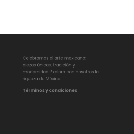
Celebramos el arte mexicano:
piezas únicas, tradición y
modernidad. Explora con nosotros la
riqueza de México.
Términos y condiciones