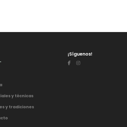
¡Síguenos!
a
iales y técnicas
es y tradiciones
acto