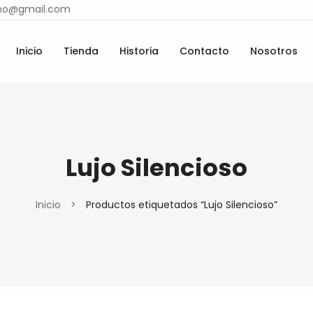
ismo@gmail.com
Inicio
Tienda
Historia
Contacto
Nosotros
Lugares y tradiciones
Materiales y técnicas
cio
Tienda
Historia
Contacto
Nosotros
Lugares y tradiciones
Materiales y técnicas
Lujo Silencioso
Inicio
>
Productos etiquetados “Lujo Silencioso”