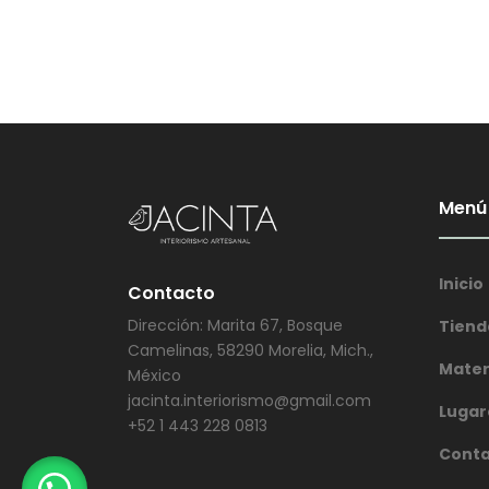
Menú
Inicio
Contacto
Dirección: Marita 67, Bosque
Tiend
Camelinas, 58290 Morelia, Mich.,
Mater
México
jacinta.interiorismo@gmail.com
Lugar
+52 1 443 228 0813
Cont