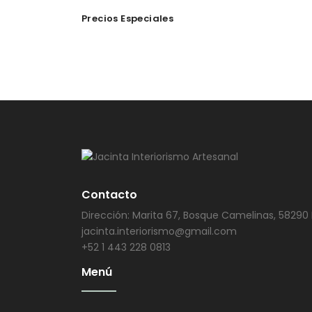
Precios Especiales
Contacto
Dirección: Marita 67, Bosque Camelinas, 58290 
jacinta.interiorismo@gmail.com
+52 1 443 228 0813
Menú