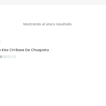
Mostrando el único resultado
t
ro Kiss CH Base De Chuspata
00
$
820.00