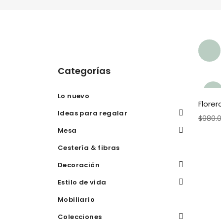
Categorías
¡Ofer
Lo nuevo
Flore
a!
Ideas para regalar
$
980.
Mesa
Cestería & fibras
Decoración
Estilo de vida
Mobiliario
Colecciones