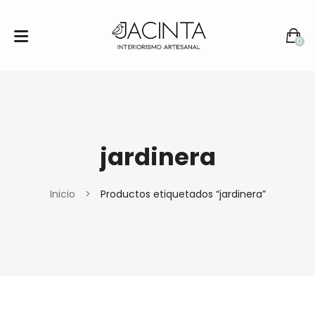
0
No products in the cart.
jardinera
Inicio
>
Productos etiquetados “jardinera”