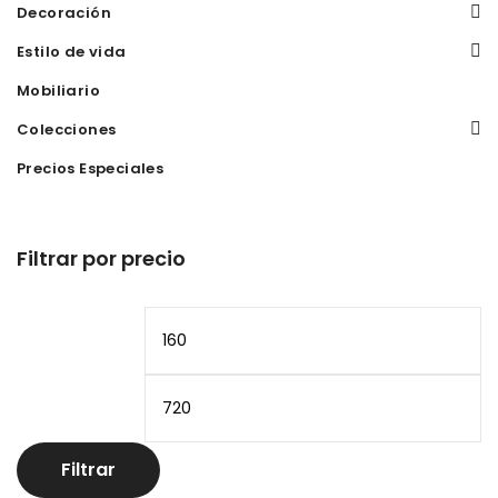
Decoración
Estilo de vida
Mobiliario
Colecciones
Precios Especiales
Filtrar por precio
Precio
Pr
mínimo
m
Filtrar