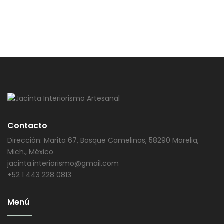
Contacto
Dirección: Marita 67, Bosque Camelinas, 58290 Morelia,
Mich., México
jacinta.interiorismo@gmail.com
+52 1 443 228 0813
Menú