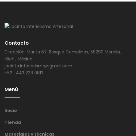
Contacto
Dirección: Marita 67, Bosque Camelinas, 58290 Morelia,
Mich., México
jacinta.interiorismo@gmail.com
+52 1 443 228 0813
Menú
Inicio
Tienda
Materiales y técnicas