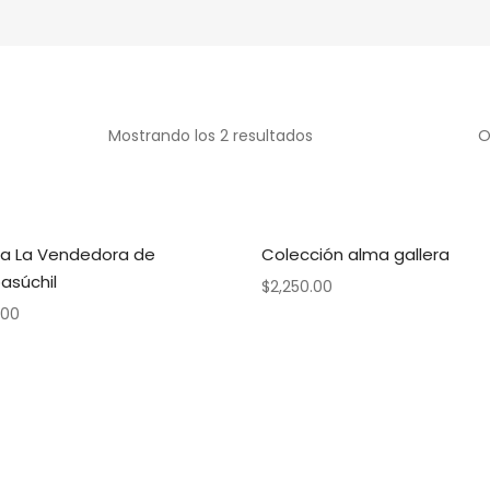
Mostrando los 2 resultados
O
na La Vendedora de
Colección alma gallera
súchil
$
2,250.00
.00