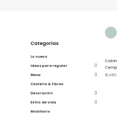
Categorías
Lo nuevo
Catri
Ideas para regalar
Cempa
Mesa
$
1,480
Cestería & fibras
Decoración
Estilo de vida
Mobiliario