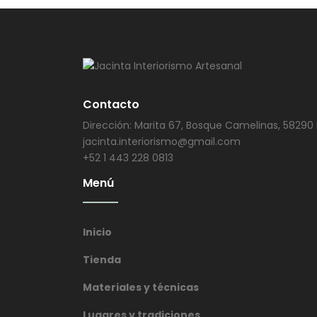
Contacto
Dirección: Marita 67, Bosque Camelinas, 58290 
jacinta.interiorismo@gmail.com
+52 1 443 228 0813
Menú
Inicio
Tienda
Materiales y técnicas
Lugares y tradiciones