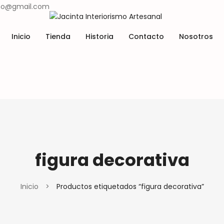
ismo@gmail.com
Inicio
Tienda
Historia
Contacto
Nosotros
Lugares y tradiciones
Materiales y técnicas
Tienda
Historia
Contacto
Nosotros
Lugares y tradiciones
Materiales y técnicas
figura decorativa
Inicio
>
Productos etiquetados “figura decorativa”