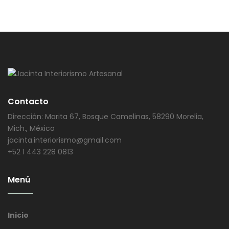
Contacto
Dirección: Marita 67, Bosque Camelinas, 58290 Morelia,
Mich., México
jacinta.interiorismo@gmail.com
+52 1 443 228 0813
Menú
Inicio