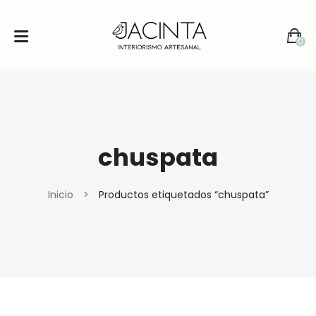
0
No products in the cart.
chuspata
Inicio
>
Productos etiquetados “chuspata”