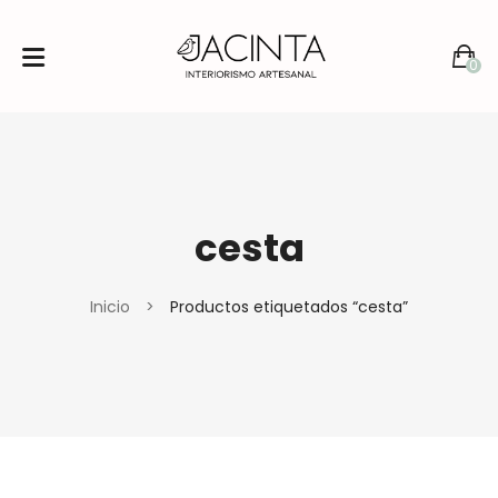
0
No products in the cart.
cesta
Inicio
>
Productos etiquetados “cesta”