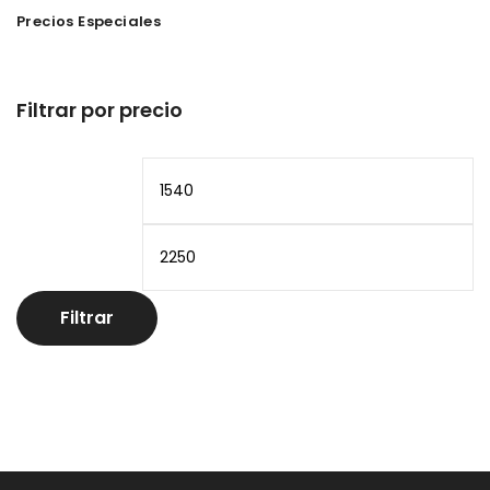
Precios Especiales
Filtrar por precio
Precio
Pr
mínimo
m
Filtrar