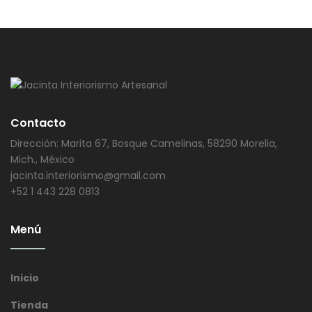
Contacto
Dirección: Marita 67, Bosque Camelinas, 58290 Morelia,
Mich., México
jacinta.interiorismo@gmail.com
+52 1 443 228 0813
Menú
Inicio
Tienda