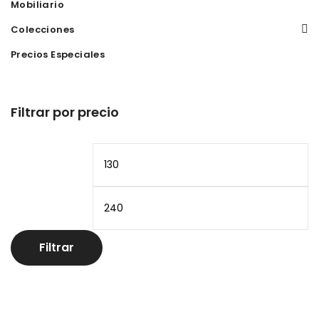
Mobiliario
Colecciones
Precios Especiales
Filtrar por precio
Precio
Pr
mínimo
m
Filtrar