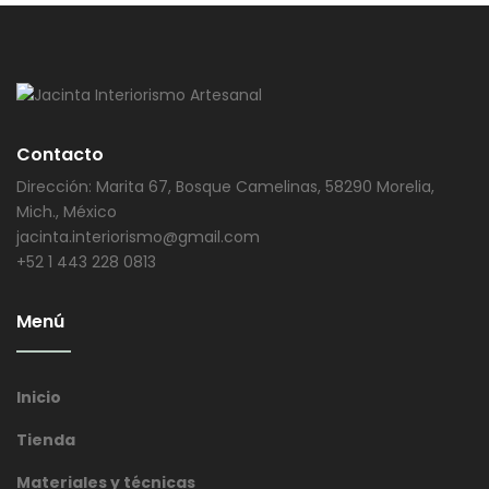
Contacto
Dirección: Marita 67, Bosque Camelinas, 58290 Morelia,
Mich., México
jacinta.interiorismo@gmail.com
+52 1 443 228 0813
Menú
Inicio
Tienda
Materiales y técnicas