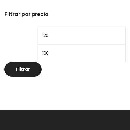
Filtrar por precio
Precio
Pr
mínimo
m
Filtrar